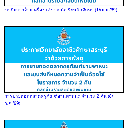
ระเบียบว่าด้วยเครื่องแต่งกายนักเรียนนักศึกษา (1/เม.ย./69)
การขายทอดตลาดครุภัณฑ์ยานพาหนะ จำนวน 2 คัน (8/
ก.ค./69)