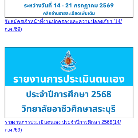
รับสมัครเจ้าหน้าที่งานปกครองและความปลอดภัยฯ (14/
ก.ค./69)
รายงานการประเมินตนเอง ประจำปีการศึกษา 2568(14/
ก.ค./69)