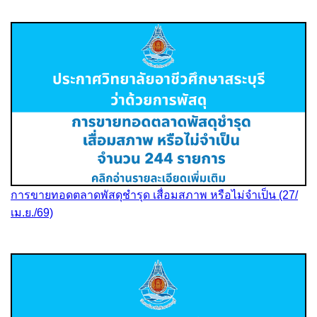
การขายทอดตลาดพัสดุชำรุด เสื่อมสภาพ หรือไม่จำเป็น (27/
เม.ย./69)